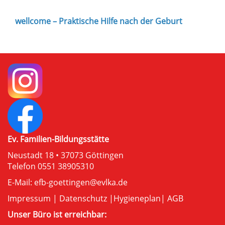
wellcome – Praktische Hilfe nach der Geburt
Ev. Familien-Bildungsstätte
Neustadt 18 • 37073 Göttingen
Telefon 0551 38905310
E-Mail:
efb-goettingen@evlka.de
Impressum
|
Datenschutz
|
Hygieneplan
|
AGB
Unser Büro ist erreichbar: