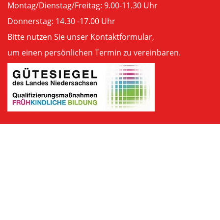
Montag/Dienstag/Freitag: 9.00-11.30 Uhr
Donnerstag: 14.30 -17.00 Uhr
Bitte nutzen Sie unser
Kontaktformular
,
um einen persönlichen Termin zu vereinbaren.