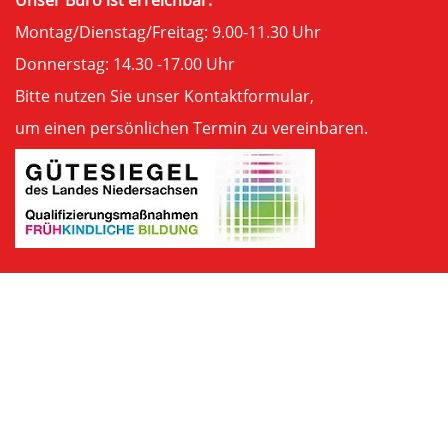
Montag/Dienstag/Freitag: 9.00-11.30 Uhr
Donnerstag: 14.30 -17.00 Uhr
Bitte nutzen Sie unser
Kontaktformular
,
um einen persönlichen Termin zu vereinbaren.