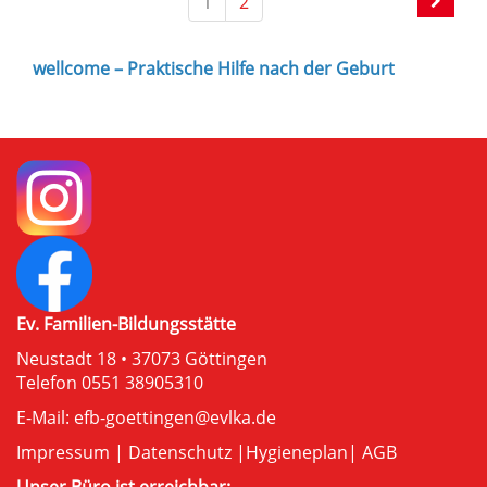
1
2
wellcome – Praktische Hilfe nach der Geburt
Ev. Familien-Bildungsstätte
Neustadt 18 • 37073 Göttingen
Telefon 0551 38905310
E-Mail:
efb-goettingen@evlka.de
Impressum
|
Datenschutz
|
Hygieneplan
|
AGB
Unser Büro ist erreichbar: