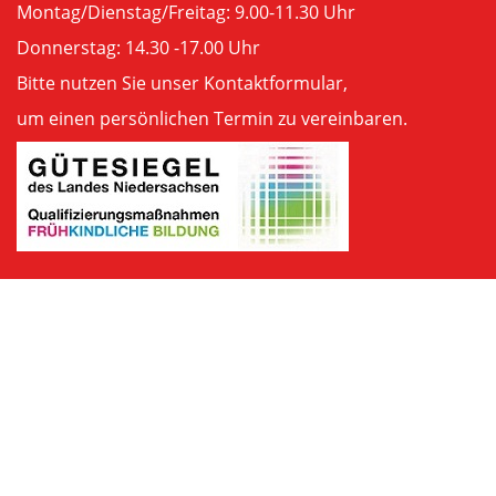
Montag/Dienstag/Freitag: 9.00-11.30 Uhr
Donnerstag: 14.30 -17.00 Uhr
Bitte nutzen Sie unser
Kontaktformular
,
um einen persönlichen Termin zu vereinbaren.