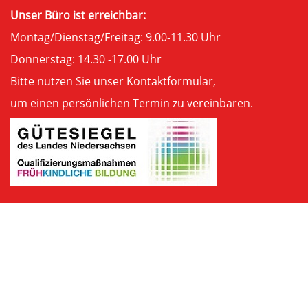
Unser Büro ist erreichbar:
Montag/Dienstag/Freitag: 9.00-11.30 Uhr
Donnerstag: 14.30 -17.00 Uhr
Bitte nutzen Sie unser
Kontaktformular
,
um einen persönlichen Termin zu vereinbaren.