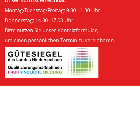
Unser Büro ist erreichbar:
Montag/Dienstag/Freitag: 9.00-11.30 Uhr
Donnerstag: 14.30 -17.00 Uhr
Bitte nutzen Sie unser
Kontaktformular
,
um einen persönlichen Termin zu vereinbaren.