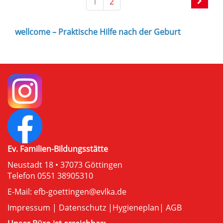
1
2
wellcome – Praktische Hilfe nach der Geburt
Ev. Familien-Bildungsstätte
Neustadt 18 • 37073 Göttingen
Telefon 0551 38905310
E-Mail:
efb-goettingen@evlka.de
Impressum
|
Datenschutz
|
Hygieneplan
|
AGB