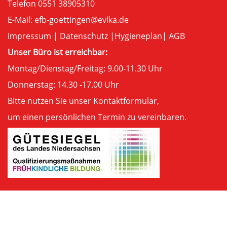
Telefon 0551 38905310
E-Mail:
efb-goettingen@evlka.de
Impressum
|
Datenschutz
|
Hygieneplan
|
AGB
Unser Büro ist erreichbar:
Montag/Dienstag/Freitag: 9.00-11.30 Uhr
Donnerstag: 14.30 -17.00 Uhr
Bitte nutzen Sie unser
Kontaktformular
,
um einen persönlichen Termin zu vereinbaren.