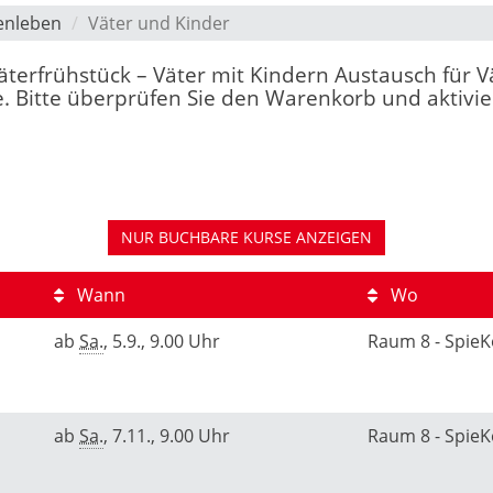
enleben
Väter und Kinder
"Väterfrühstück – Väter mit Kindern Austausch für V
. Bitte überprüfen Sie den Warenkorb und aktivier
NUR BUCHBARE
KURSE ANZEIGEN
Wann
Wo
ab
Sa.
, 5.9., 9.00 Uhr
Raum 8 - Spie
ab
Sa.
, 7.11., 9.00 Uhr
Raum 8 - Spie