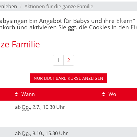
enleben
Aktionen für die ganze Familie
"Babysingen Ein Angebot für Babys und ihre Eltern"
orb und aktivieren Sie ggf. die Cookies in den Ei
nze Familie
1
2
NUR BUCHBARE
KURSE ANZEIGEN
Wann
Wo
ab
Do.
, 2.7., 10.30 Uhr
ab
Do.
, 8.10., 15.30 Uhr