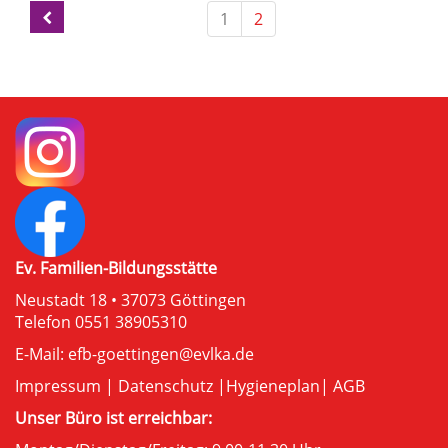
1
2
Ev. Familien-Bildungsstätte
Neustadt 18 • 37073 Göttingen
Telefon 0551 38905310
E-Mail:
efb-goettingen@evlka.de
Impressum
|
Datenschutz
|
Hygieneplan
|
AGB
Unser Büro ist erreichbar: