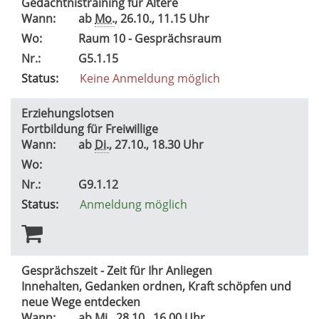
Gedächtnistraining für Ältere
Wann:
ab
Mo.
, 26.10., 11.15 Uhr
Wo:
Raum 10 - Gesprächsraum
Nr.:
G5.1.15
Status:
Keine Anmeldung möglich
Erziehungslotsen
Fortbildung für Freiwillige
Wann:
ab
Di.
, 27.10., 18.30 Uhr
Wo:
Nr.:
G9.1.12
Status:
Anmeldung möglich
Gesprächszeit - Zeit für Ihr Anliegen
Innehalten, Gedanken ordnen, Kraft schöpfen und
neue Wege entdecken
Wann:
ab
Mi.
, 28.10., 16.00 Uhr