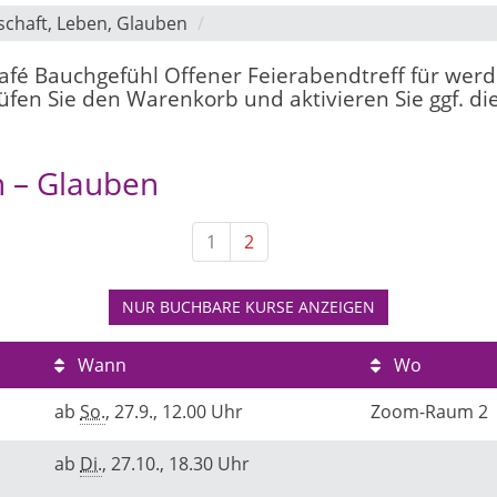
schaft, Leben, Glauben
"Café Bauchgefühl Offener Feierabendtreff für werd
fen Sie den Warenkorb und aktivieren Sie ggf. die
n – Glauben
1
2
NUR BUCHBARE
KURSE ANZEIGEN
Wann
Wo
ab
So.
, 27.9., 12.00 Uhr
Zoom-Raum 2
ab
Di.
, 27.10., 18.30 Uhr