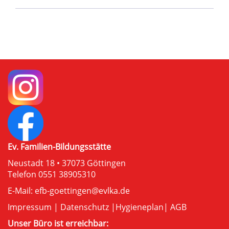
Ev. Familien-Bildungsstätte
Neustadt 18 • 37073 Göttingen
Telefon 0551 38905310
E-Mail:
efb-goettingen@evlka.de
Impressum
|
Datenschutz
|
Hygieneplan
|
AGB
Unser Büro ist erreichbar: