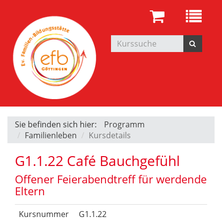
Sie befinden sich hier:
Programm
Familienleben
Kursdetails
G1.1.22 Café Bauchgefühl
Offener Feierabendtreff für werdende
Eltern
Kursnummer
G1.1.22