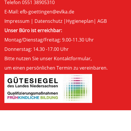
Telefon 0551 38905310
E-Mail:
efb-goettingen@evlka.de
Impressum
|
Datenschutz
|
Hygieneplan
|
AGB
Unser Büro ist erreichbar:
Montag/Dienstag/Freitag: 9.00-11.30 Uhr
Donnerstag: 14.30 -17.00 Uhr
Bitte nutzen Sie unser
Kontaktformular
,
um einen persönlichen Termin zu vereinbaren.