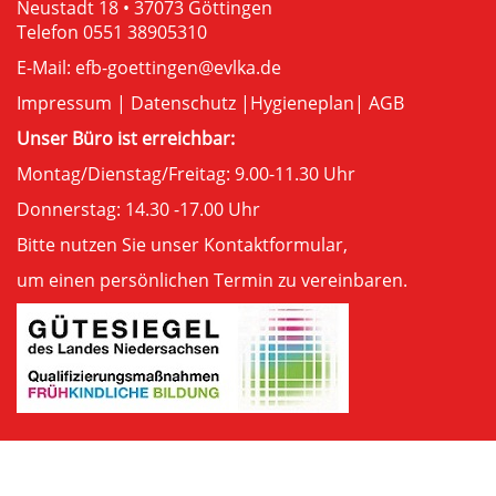
Neustadt 18 • 37073 Göttingen
Telefon 0551 38905310
E-Mail:
efb-goettingen@evlka.de
Impressum
|
Datenschutz
|
Hygieneplan
|
AGB
Unser Büro ist erreichbar:
Montag/Dienstag/Freitag: 9.00-11.30 Uhr
Donnerstag: 14.30 -17.00 Uhr
Bitte nutzen Sie unser
Kontaktformular
,
um einen persönlichen Termin zu vereinbaren.