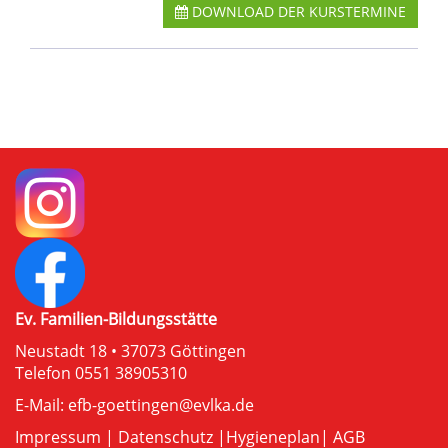
DOWNLOAD DER KURSTERMINE
Ev. Familien-Bildungsstätte
Neustadt 18 • 37073 Göttingen
Telefon 0551 38905310
E-Mail:
efb-goettingen@evlka.de
Impressum
|
Datenschutz
|
Hygieneplan
|
AGB