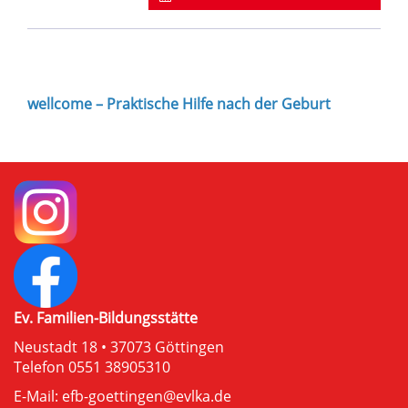
wellcome – Praktische Hilfe nach der Geburt
Ev. Familien-Bildungsstätte
Neustadt 18 • 37073 Göttingen
Telefon 0551 38905310
E-Mail:
efb-goettingen@evlka.de