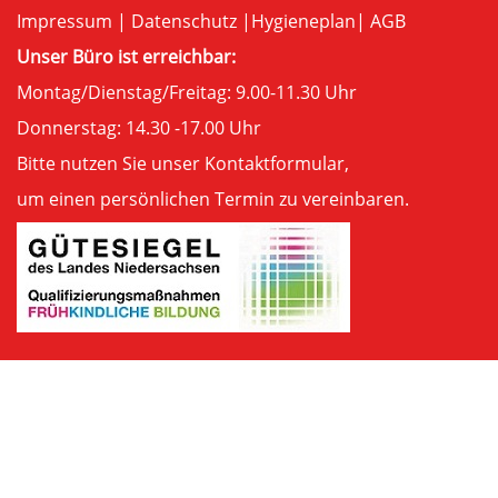
Impressum
|
Datenschutz
|
Hygieneplan
|
AGB
Unser Büro ist erreichbar:
Montag/Dienstag/Freitag: 9.00-11.30 Uhr
Donnerstag: 14.30 -17.00 Uhr
Bitte nutzen Sie unser
Kontaktformular
,
um einen persönlichen Termin zu vereinbaren.