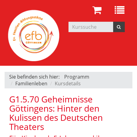
Sie befinden sich hier:
Programm
Familienleben
Kursdetails
G1.5.70 Geheimnisse
Göttingens: Hinter den
Kulissen des Deutschen
Theaters