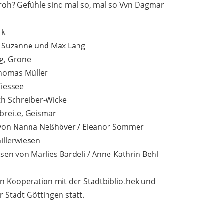
froh? Gefühle sind mal so, mal so Vvn Dagmar
rk
on Suzanne und Max Lang
eg, Grone
Thomas Müller
Kiessee
th Schreiber-Wicke
nbreite, Geismar
n von Nanna Neßhöver / Eleanor Sommer
hillerwiesen
sen von Marlies Bardeli / Anne-Kathrin Behl
in Kooperation mit der Stadtbibliothek und
 Stadt Göttingen statt.