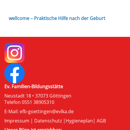
wellcome – Praktische Hilfe nach der Geburt
Ev. Familien-Bildungsstätte
Neustadt 18 • 37073 Göttingen
Telefon 0551 38905310
E-Mail:
efb-goettingen@evlka.de
Impressum
|
Datenschutz
|
Hygieneplan
|
AGB
Unser Büro ist erreichbar: