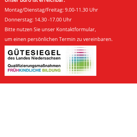
Montag/Dienstag/Freitag: 9.00-11.30 Uhr
Donnerstag: 14.30 -17.00 Uhr
Bitte nutzen Sie unser
Kontaktformular
,
um einen persönlichen Termin zu vereinbaren.