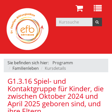
Sie befinden sich hier:
Programm
Familienleben
Kursdetails
G1.3.16 Spiel- und
Kontaktgruppe für Kinder, die
zwischen Oktober 2024 und
April 2025 geboren sind, und
ihre Eltern