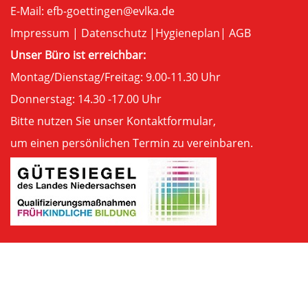
E-Mail:
efb-goettingen@evlka.de
Impressum
|
Datenschutz
|
Hygieneplan
|
AGB
Unser Büro ist erreichbar:
Montag/Dienstag/Freitag: 9.00-11.30 Uhr
Donnerstag: 14.30 -17.00 Uhr
Bitte nutzen Sie unser
Kontaktformular
,
um einen persönlichen Termin zu vereinbaren.