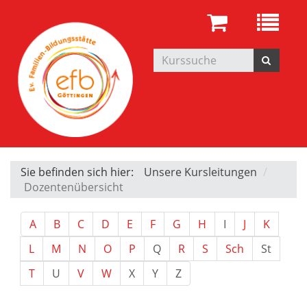
Sie befinden sich hier:
Unsere Kursleitungen
Dozentenübersicht
A
B
C
D
E
F
G
H
I
J
K
L
M
N
O
P
Q
R
S
Sch
St
T
U
V
W
X
Y
Z