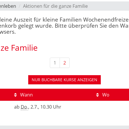
enleben
Aktionen für die ganze Familie
"Kleine Auszeit für kleine Familien Wochenendfreize
enkorb gelegt wurde. Bitte überprüfen Sie den War
owsers.
nze Familie
1
2
NUR BUCHBARE
KURSE ANZEIGEN
Wann
Wo
ab
Do.
, 2.7., 10.30 Uhr