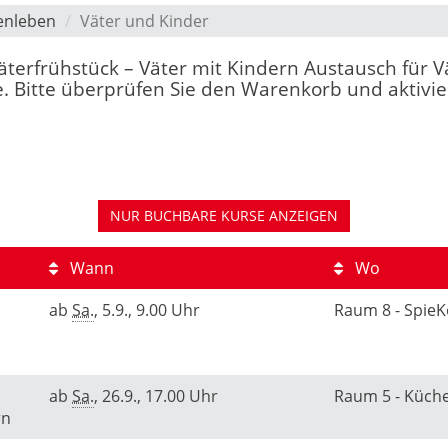
enleben
Väter und Kinder
"Väterfrühstück – Väter mit Kindern Austausch für V
. Bitte überprüfen Sie den Warenkorb und aktivier
NUR BUCHBARE
KURSE ANZEIGEN
Wann
Wo
ab
Sa.
, 5.9., 9.00 Uhr
Raum 8 - Spie
ab
Sa.
, 26.9., 17.00 Uhr
Raum 5 - Küch
rn