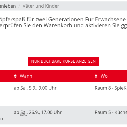
enleben
Väter und Kinder
"Töpferspaß für zwei Generationen Für Erwachsene 
rprüfen Sie den Warenkorb und aktivieren Sie ggf
NUR BUCHBARE
KURSE ANZEIGEN
Wann
Wo
ab
Sa.
, 5.9., 9.00 Uhr
Raum 8 - Spie
ab
Sa.
, 26.9., 17.00 Uhr
Raum 5 - Küch
rn